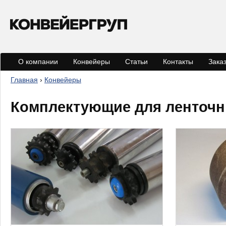
Jump to navigation
О компании
Конвейеры
Статьи
Контакты
Зака
Главная
›
Конвейеры
В
ы
Комплектующие для ленточн
з
д
е
с
ь